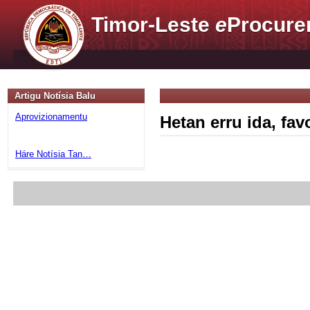
Timor-Leste
e
Procure
Artigu Notísia Balu
Aprovizionamentu
Hetan erru ida, fa
Háre Notísia Tan…