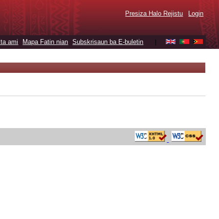
Presiza Halo Rejistu
Login
ta ami
Mapa Fatin nian
Subskrisaun ba E-buletin
|