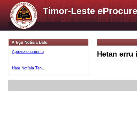
Timor-Leste
e
Procure
Artigu Notísia Balu
Aprovizionamentu
Hetan erru 
Háre Notísia Tan…