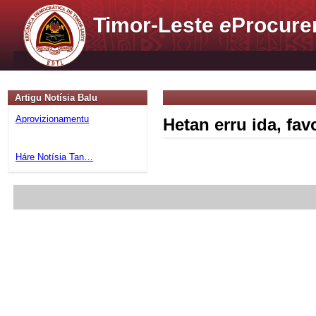
Timor-Leste
e
Procure
Artigu Notísia Balu
Aprovizionamentu
Hetan erru ida, fa
Háre Notísia Tan…