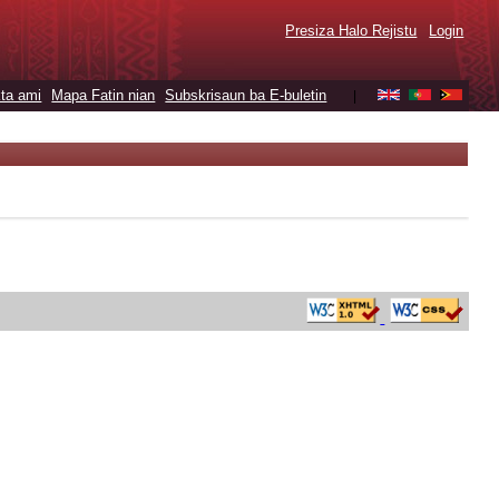
Presiza Halo Rejistu
Login
ta ami
Mapa Fatin nian
Subskrisaun ba E-buletin
|