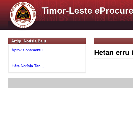
Timor-Leste
e
Procure
Artigu Notísia Balu
Aprovizionamentu
Hetan erru 
Háre Notísia Tan…