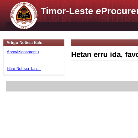
Timor-Leste
e
Procure
Artigu Notísia Balu
Aprovizionamentu
Hetan erru ida, fa
Háre Notísia Tan…