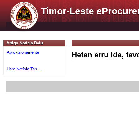
Timor-Leste
e
Procure
Artigu Notísia Balu
Aprovizionamentu
Hetan erru ida, fa
Háre Notísia Tan…