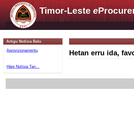
Timor-Leste
e
Procure
Artigu Notísia Balu
Aprovizionamentu
Hetan erru ida, fa
Háre Notísia Tan…