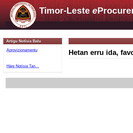
Timor-Leste
e
Procure
Artigu Notísia Balu
Aprovizionamentu
Hetan erru ida, fa
Háre Notísia Tan…