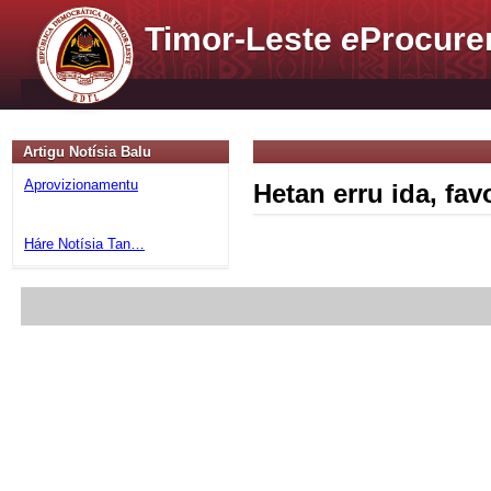
Timor-Leste
e
Procure
Artigu Notísia Balu
Aprovizionamentu
Hetan erru ida, fa
Háre Notísia Tan…