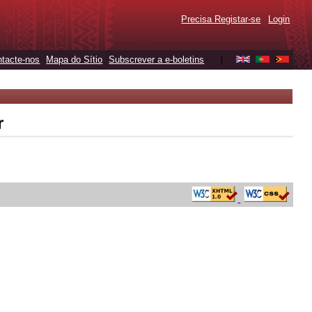
Precisa Registar-se
Login
tacte-nos
Mapa do Sítio
Subscrever a e-boletins
|
r