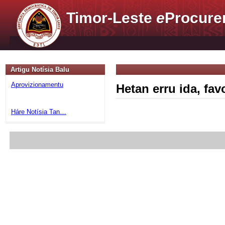
Timor-Leste
e
Procure
Artigu Notísia Balu
Aprovizionamentu
Hetan erru ida, fa
Háre Notísia Tan…