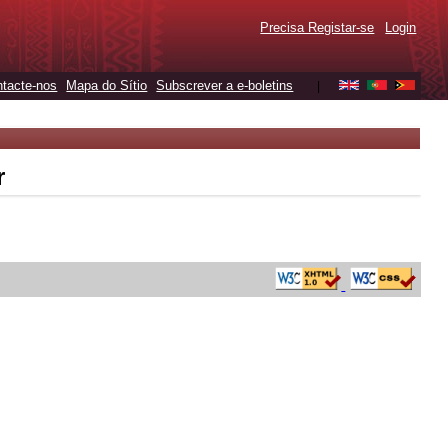
Precisa Registar-se
Login
tacte-nos
Mapa do Sítio
Subscrever a e-boletins
|
r