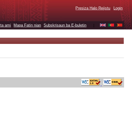
Presiza Halo Rejistu
Login
ta ami
Mapa Fatin nian
Subskrisaun ba E-buletin
|