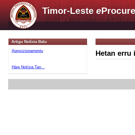
Timor-Leste
e
Procure
Artigu Notísia Balu
Aprovizionamentu
Hetan erru 
Háre Notísia Tan…