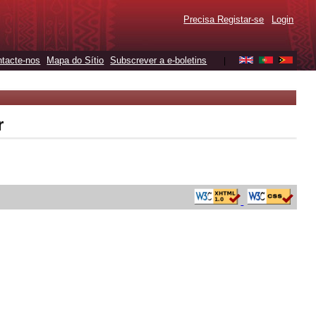
Precisa Registar-se
Login
tacte-nos
Mapa do Sítio
Subscrever a e-boletins
|
r