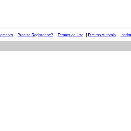
namento
|
Precisa Registar-se?
|
Termos de Uso
|
Direitos Autorais
|
Instit