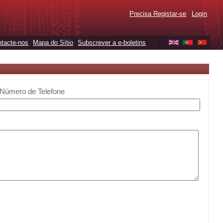
Precisa Registar-se
Login
tacte-nos
Mapa do Sítio
Subscrever a e-boletins
|
Número de Telefone