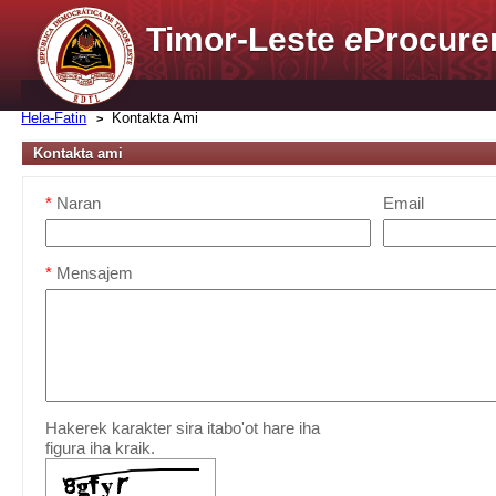
Timor-Leste
e
Procure
Hela-Fatin
Kontakta Ami
Kontakta ami
*
Naran
Email
*
Mensajem
Hakerek karakter sira itabo'ot hare iha
figura iha kraik.