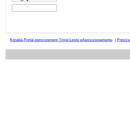
Konabá Portal eprocurement Timor-Leste
e
Aprovizionamentu
|
Presiza