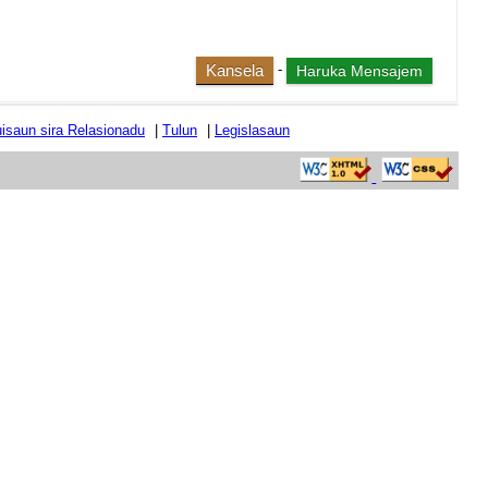
Kansela
-
tuisaun sira Relasionadu
|
Tulun
|
Legislasaun