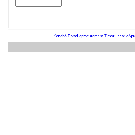
Konabá Portal eprocurement Timor-Leste
e
Apr