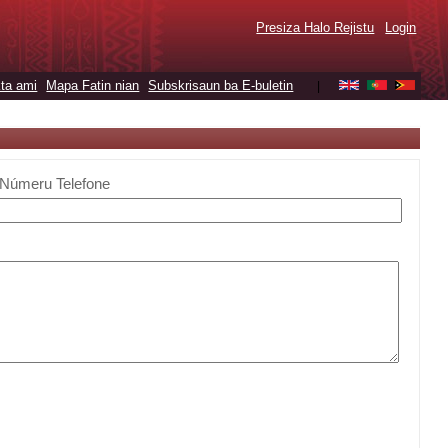
Presiza Halo Rejistu
Login
ta ami
Mapa Fatin nian
Subskrisaun ba E-buletin
|
Númeru Telefone