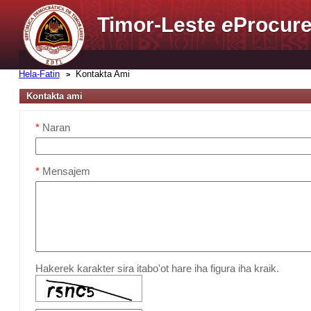
Timor-Leste
e
Procure
Hela-Fatin
Kontakta Ami
Kontakta ami
*
Naran
*
Mensajem
Hakerek karakter sira itabo'ot hare iha figura iha kraik.