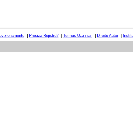
ovizionamentu
|
Presiza Rejistru?
|
Termus Uza nian
|
Direitu Autor
|
Insti