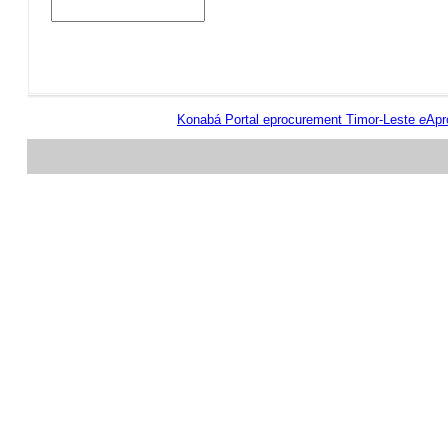
Konabá Portal eprocurement Timor-Leste
e
Apr