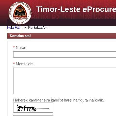
Timor-Leste
e
Procure
Hela-Fatin
Kontakta Ami
Kontakta ami
*
Naran
*
Mensajem
Hakerek karakter sira itabo'ot hare iha figura iha kraik.