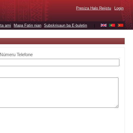
Presiza Halo Rejistu
Login
ta ami
Mapa Fatin nian
Subskrisaun ba E-buletin
|
Númeru Telefone