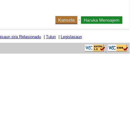
Kansela
-
tuisaun sira Relasionadu
|
Tulun
|
Legislasaun