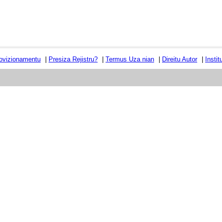
ovizionamentu
|
Presiza Rejistru?
|
Termus Uza nian
|
Direitu Autor
|
Insti