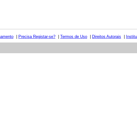
namento
|
Precisa Registar-se?
|
Termos de Uso
|
Direitos Autorais
|
Instit