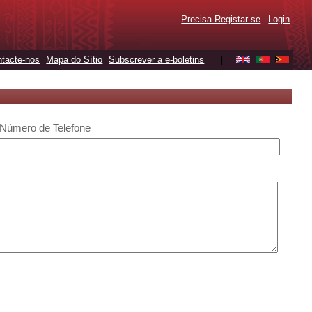
Precisa Registar-se
Login
tacte-nos
Mapa do Sítio
Subscrever a e-boletins
|
Número de Telefone