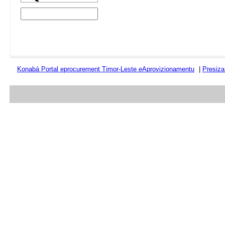
Konabá Portal eprocurement Timor-Leste
e
Aprovizionamentu
|
Presiza