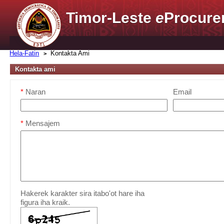
Timor-Leste
e
Procure
Hela-Fatin
Kontakta Ami
Kontakta ami
*
Naran
Email
*
Mensajem
Hakerek karakter sira itabo'ot hare iha
figura iha kraik.