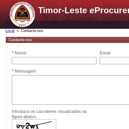
Timor-Leste
e
Procure
Local
Contacte-nos
Contacte-nos
*
Nome
Email
*
Mensagem
Introduza os cacrateres visualizados na
figura abaixo.