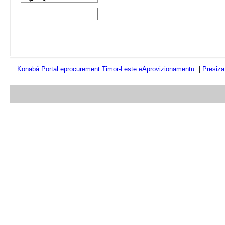
Konabá Portal eprocurement Timor-Leste
e
Aprovizionamentu
|
Presiza