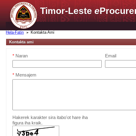
Timor-Leste
e
Procure
Hela-Fatin
Kontakta Ami
Kontakta ami
*
Naran
Email
*
Mensajem
Hakerek karakter sira itabo'ot hare iha
figura iha kraik.