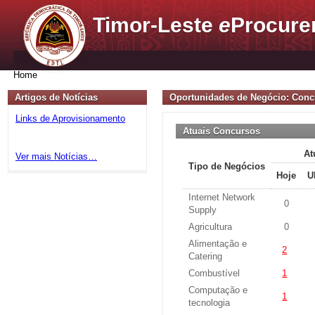
Timor-Leste
e
Procure
Home
Artigos de Notícias
Oportunidades de Negócio: Conc
Links de Aprovisionamento
Atuais Concursos
At
Ver mais Notícias…
Tipo de Negócios
Hoje
U
Internet Network
0
Supply
Agricultura
0
Alimentação e
2
Catering
Combustível
1
Computação e
1
tecnologia