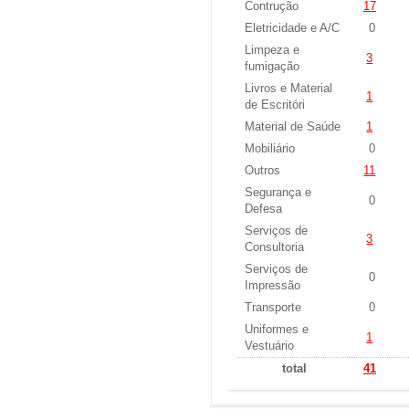
Contrução
17
Eletricidade e A/C
0
Limpeza e
3
fumigação
Livros e Material
1
de Escritóri
Material de Saúde
1
Mobiliário
0
Outros
11
Segurança e
0
Defesa
Serviços de
3
Consultoria
Serviços de
0
Impressão
Transporte
0
Uniformes e
1
Vestuário
total
41