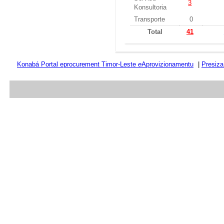
3
Konsultoria
Transporte
0
Total
41
Konabá Portal eprocurement Timor-Leste
e
Aprovizionamentu
|
Presiza