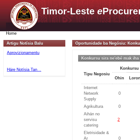
Timor-Leste
e
Procure
Home
Artigu Notísia Balu
Oportunidade ba Negósiu: Konku
Aprovizionamentu
Konkursu sira ne'ebé mak iha
Konkursu 
Háre Notísia Tan…
Tipu Negosiu
Ohin
Loron
Internet
Network
0
Supply
Agrikultura
0
Aihán no
servisu
2
catering
Eletrisidade &
Ar
0