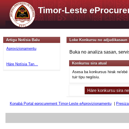
Timor-Leste
e
Procure
Artigu Notísia Balu
Loke Konkursu no adjudikasaun
Aprovizionamentu
Buka no analiza sasan, servi
Konkursu sira atual
Háre Notísia Tan…
Asesa ba konkursus hirak ne'ebé
tuir tipu negósiu.
Háre konkursu sira n
Konabá Portal eprocurement Timor-Leste
e
Aprovizionamentu
|
Presiza