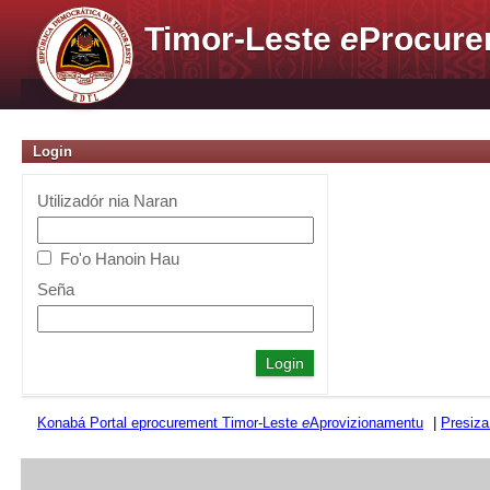
Timor-Leste
e
Procure
Login
Utilizadór nia Naran
Fo'o Hanoin Hau
Seña
Konabá Portal eprocurement Timor-Leste
e
Aprovizionamentu
|
Presiza