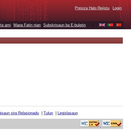
Presiza Halo Rejistu
Login
ta ami
Mapa Fatin nian
Subskrisaun ba E-buletin
|
tuisaun sira Relasionadu
|
Tulun
|
Legislasaun