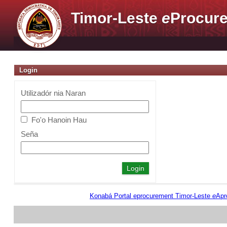
Timor-Leste
e
Procure
Login
Utilizadór nia Naran
Fo'o Hanoin Hau
Seña
Konabá Portal eprocurement Timor-Leste
e
Apr