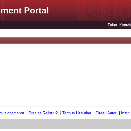
ment Portal
Tulun
Kontak
ovizionamentu
|
Presiza Rejistru?
|
Termus Uza nian
|
Direitu Autor
|
Insti