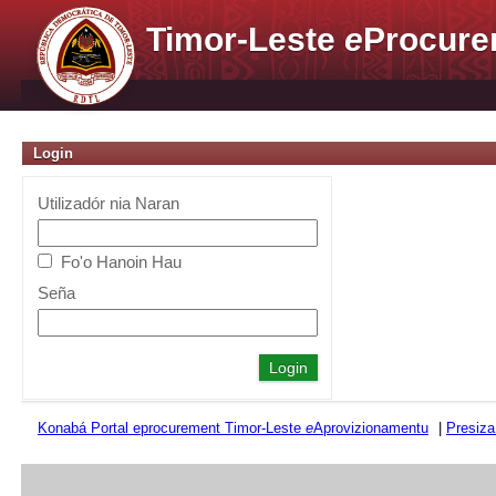
Timor-Leste
e
Procure
Login
Utilizadór nia Naran
Fo'o Hanoin Hau
Seña
Konabá Portal eprocurement Timor-Leste
e
Aprovizionamentu
|
Presiza