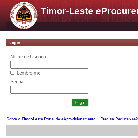
Timor-Leste
e
Procure
Login
Nome de Usuário
Lembre-me
Senha
Sobre o Timor-Leste Portal de
e
Aprovisionamento
|
Precisa Registar-se?