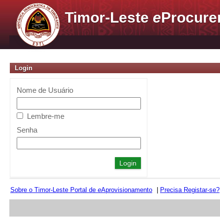
Timor-Leste
e
Procure
Login
Nome de Usuário
Lembre-me
Senha
Sobre o Timor-Leste Portal de
e
Aprovisionamento
|
Precisa Registar-se?