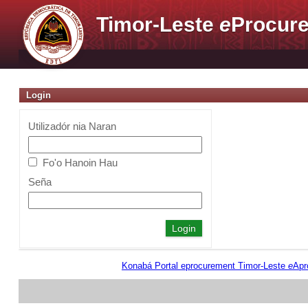
Timor-Leste
e
Procure
Login
Utilizadór nia Naran
Fo'o Hanoin Hau
Seña
Konabá Portal eprocurement Timor-Leste
e
Apr