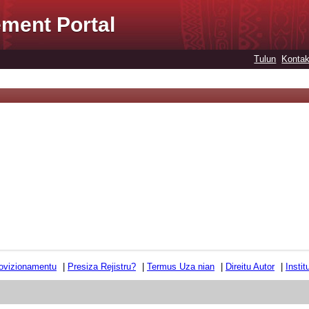
ment Portal
Tulun
Kontak
ovizionamentu
|
Presiza Rejistru?
|
Termus Uza nian
|
Direitu Autor
|
Insti