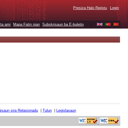
Presiza Halo Rejistu
Login
ta ami
Mapa Fatin nian
Subskrisaun ba E-buletin
|
tuisaun sira Relasionadu
|
Tulun
|
Legislasaun