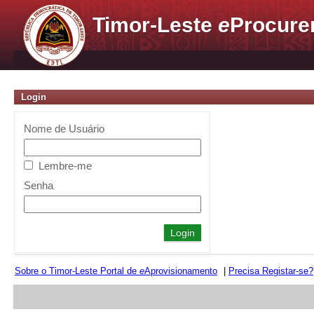
Timor-Leste
e
Procure
Login
Nome de Usuário
Lembre-me
Senha
Sobre o Timor-Leste Portal de
e
Aprovisionamento
|
Precisa Registar-se?