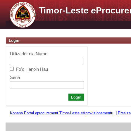
Timor-Leste
e
Procure
Login
Utilizadór nia Naran
Fo'o Hanoin Hau
Seña
Konabá Portal eprocurement Timor-Leste
e
Aprovizionamentu
|
Presiza