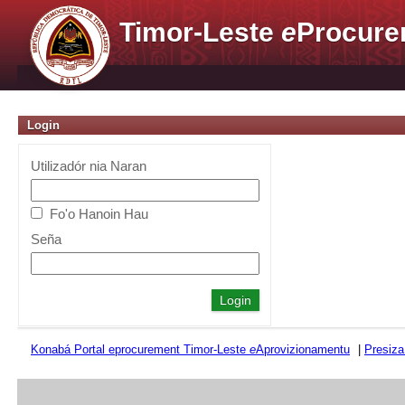
Timor-Leste
e
Procure
Login
Utilizadór nia Naran
Fo'o Hanoin Hau
Seña
Konabá Portal eprocurement Timor-Leste
e
Aprovizionamentu
|
Presiza