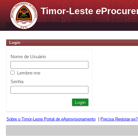
Timor-Leste
e
Procure
Login
Nome de Usuário
Lembre-me
Senha
Sobre o Timor-Leste Portal de
e
Aprovisionamento
|
Precisa Registar-se?