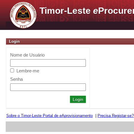
Timor-Leste
e
Procure
Login
Nome de Usuário
Lembre-me
Senha
Sobre o Timor-Leste Portal de
e
Aprovisionamento
|
Precisa Registar-se?