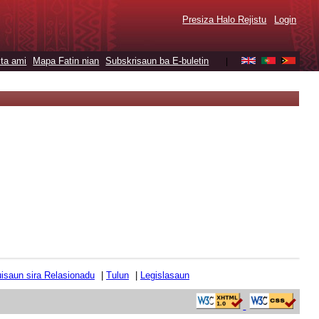
Presiza Halo Rejistu
Login
ta ami
Mapa Fatin nian
Subskrisaun ba E-buletin
|
tuisaun sira Relasionadu
|
Tulun
|
Legislasaun