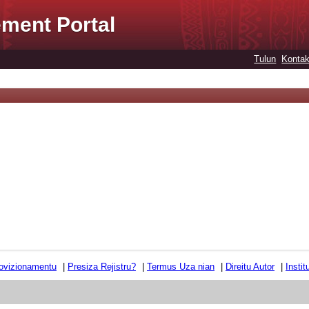
ment Portal
Tulun
Kontak
ovizionamentu
|
Presiza Rejistru?
|
Termus Uza nian
|
Direitu Autor
|
Insti