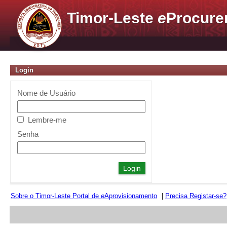
Timor-Leste
e
Procure
Login
Nome de Usuário
Lembre-me
Senha
Sobre o Timor-Leste Portal de
e
Aprovisionamento
|
Precisa Registar-se?