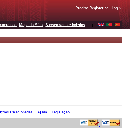
Precisa Registar-se
Login
tacte-nos
Mapa do Sítio
Subscrever a e-boletins
|
uições Relacionadas
|
Ajuda
|
Legislação