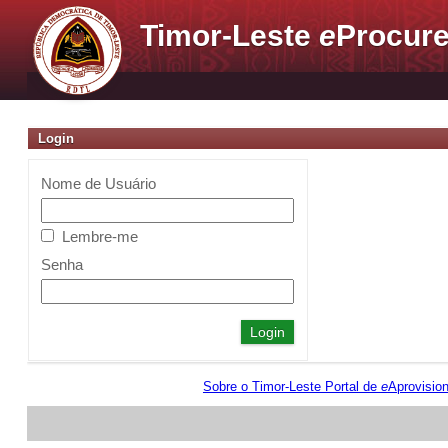
Timor-Leste
e
Procure
Login
Nome de Usuário
Lembre-me
Senha
Sobre o Timor-Leste Portal de
e
Aprovisio