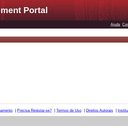
ment Portal
Ajuda
Con
namento
|
Precisa Registar-se?
|
Termos de Uso
|
Direitos Autorais
|
Instit