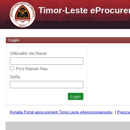
Timor-Leste
e
Procure
Login
Utilizadór nia Naran
Fo'o Hanoin Hau
Seña
Konabá Portal eprocurement Timor-Leste
e
Aprovizionamentu
|
Presiza