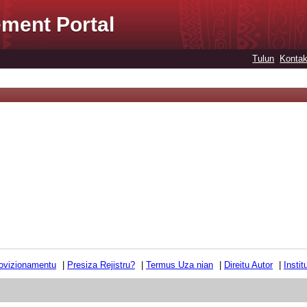
ment Portal
Tulun
Kontak
ovizionamentu
|
Presiza Rejistru?
|
Termus Uza nian
|
Direitu Autor
|
Insti