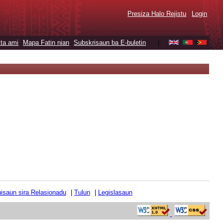
Presiza Halo Rejistu
Login
ta ami
Mapa Fatin nian
Subskrisaun ba E-buletin
|
tuisaun sira Relasionadu
|
Tulun
|
Legislasaun