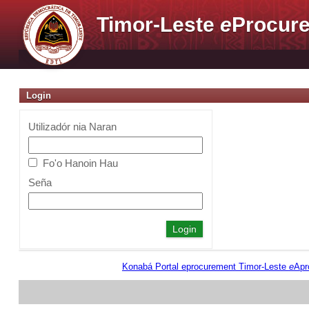
Timor-Leste
e
Procure
Login
Utilizadór nia Naran
Fo'o Hanoin Hau
Seña
Konabá Portal eprocurement Timor-Leste
e
Apr