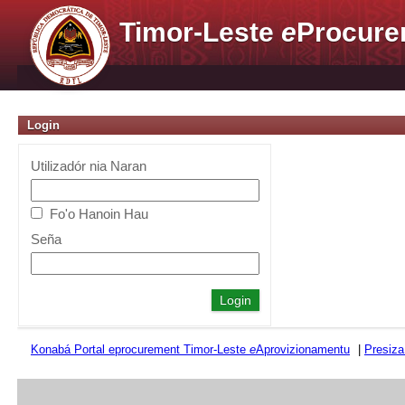
Timor-Leste
e
Procure
Login
Utilizadór nia Naran
Fo'o Hanoin Hau
Seña
Konabá Portal eprocurement Timor-Leste
e
Aprovizionamentu
|
Presiza