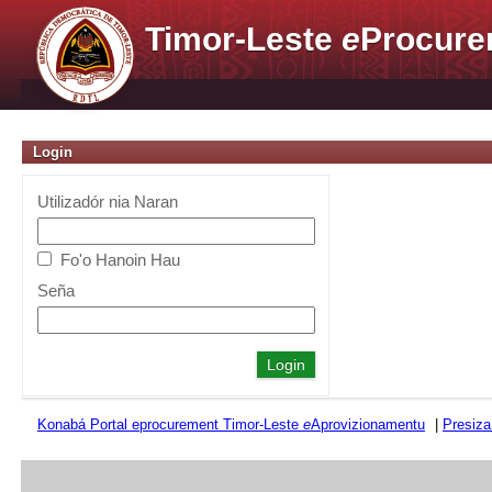
Timor-Leste
e
Procure
Login
Utilizadór nia Naran
Fo'o Hanoin Hau
Seña
Konabá Portal eprocurement Timor-Leste
e
Aprovizionamentu
|
Presiza