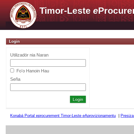
Timor-Leste
e
Procure
Login
Utilizadór nia Naran
Fo'o Hanoin Hau
Seña
Konabá Portal eprocurement Timor-Leste
e
Aprovizionamentu
|
Presiza