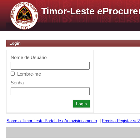
Timor-Leste
e
Procure
Login
Nome de Usuário
Lembre-me
Senha
Sobre o Timor-Leste Portal de
e
Aprovisionamento
|
Precisa Registar-se?