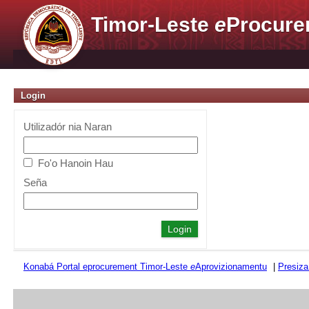
Timor-Leste
e
Procure
Login
Utilizadór nia Naran
Fo'o Hanoin Hau
Seña
Konabá Portal eprocurement Timor-Leste
e
Aprovizionamentu
|
Presiza