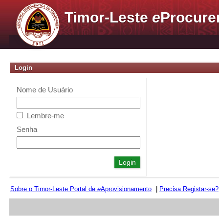
Timor-Leste
e
Procure
Login
Nome de Usuário
Lembre-me
Senha
Sobre o Timor-Leste Portal de
e
Aprovisionamento
|
Precisa Registar-se?