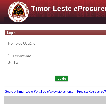
Timor-Leste
e
Procure
Login
Nome de Usuário
Lembre-me
Senha
Sobre o Timor-Leste Portal de
e
Aprovisionamento
|
Precisa Registar-se?