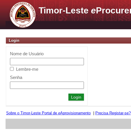
Timor-Leste
e
Procure
Login
Nome de Usuário
Lembre-me
Senha
Sobre o Timor-Leste Portal de
e
Aprovisionamento
|
Precisa Registar-se?