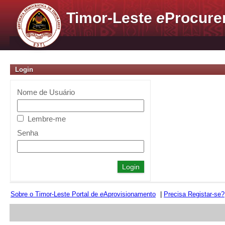
Timor-Leste
e
Procure
Login
Nome de Usuário
Lembre-me
Senha
Sobre o Timor-Leste Portal de
e
Aprovisionamento
|
Precisa Registar-se?